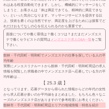
れはある程度自動化できます。しかし、機械的にマッサージをして
しまうと、お客さんは「体は満足できても、精神的に満足できな
い」といった気分になります。マッサージサービスを提供する以
上、技術を磨くのは当然ですが、満足度を上げるためには接客でど
れだけおもてなしの心を伝えられるのかも重要です。
面接についてや働く環境は？働くコツは？まだまだメンズエス
テで働くセラピストの質問は
メンズエステ求人Q&A一覧
をご覧
下さい。
館林・千代田町・明和町でメンズエステの仕事を探している人の平
均年齢
実際にメンエスリクルートから館林・千代田町・明和町周辺の求人
情報を閲覧した求職者の中でメンズエステ店へ応募している方の平
均年齢は…
【 25.3 歳 】
となってります。応募データから得られた情報からどの年代の女性
から求人応募が多いのか平均値をまとめました。もちろん色々なニ
ーズのメンズエステ店がありますので参考程度にお考えください。
館林市・千代田町・明和町周辺エリアの地域情報・特色を紹介