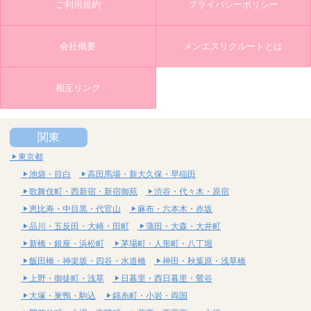
ご利用規約
プライバシーポリシー
会社概要
メンエスリクルートとは
相互リンク
関東
東京都
池袋・目白
高田馬場・新大久保・早稲田
歌舞伎町・西新宿・新宿御苑
渋谷・代々木・原宿
恵比寿・中目黒・代官山
麻布・六本木・赤坂
品川・五反田・大崎・田町
蒲田・大森・大井町
新橋・銀座・浜松町
茅場町・人形町・八丁堀
飯田橋・神楽坂・四谷・水道橋
神田・秋葉原・浅草橋
上野・御徒町・浅草
日暮里・西日暮里・鶯谷
大塚・巣鴨・駒込
錦糸町・小岩・両国