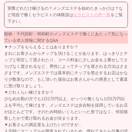
実際どれだけ稼げるの？メンズエステを始めたきっかけは？な
ど現役で働くセラピストの体験談は
セラピストの声一覧
をご覧
下さい。
館林・千代田町・明和町のメンズエステで働くにあたって気になっ
ている求人情報に関するQ&A
▼チップをもらえることはありますか？
まれにお客さんからチップを頂けることがあります。はっきりとチ
ップと明言して渡されたり、コース料金に少しお金を上乗せしてさ
りげなく渡されるなど、男性によってチップを渡される方法はさま
ざまです。メンズエステでは基本的にチップを禁止するお店はかな
り少数派なので、もし頂いた場合はお客さんからの厚意として素直
に受け取りましょう。
▼どれくらい稼げますか？
少なめ出勤の方でも1日2万円以上、がっつり働くなら1日5万円以
上を平均して稼げます。メンズエステは歩合制を採用しているお店
がほとんどです。そのため時給いくらといった形ではなく、何回接
客したかで受け取れるお金が決まります。
▼お客さんの満足度を上げたいのですが…
入店時にマニュアルが用意されているため、慣れてきたら仕事の流