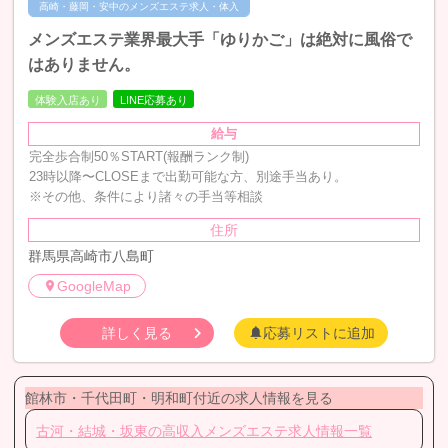
高崎・藤岡・安中のメンズエステ求人・体入
メンズエステ業界最大手「ゆりかご」は絶対に風俗で
はありません。
体験入店あり
LINE応募あり
給与
完全歩合制50％START(報酬ランク制)
23時以降〜CLOSEまで出勤可能な方、別途手当あり。
※その他、条件により諸々の手当等相談
住所
群馬県高崎市八島町
GoogleMap
詳しく見る
応募リストに追加
館林市・千代田町・明和町付近の求人情報を見る
古河・結城・坂東の高収入メンズエステ求人情報一覧