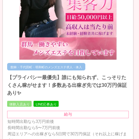
館林・千代田町・明和町のメンズエステ求人・体入
【プライバシー最優先】誰にも知られず、こっそりた
くさん稼がせます！多数ある出稼ぎ先では30万円保証
あり✨
体験入店あり
LINE応募あり
給与
短時間出勤なら3万円前後
長時間出勤なら5〜7万円前後
周辺エリアへの出稼ぎなら5日間で30万円保証（それ以上に稼げま