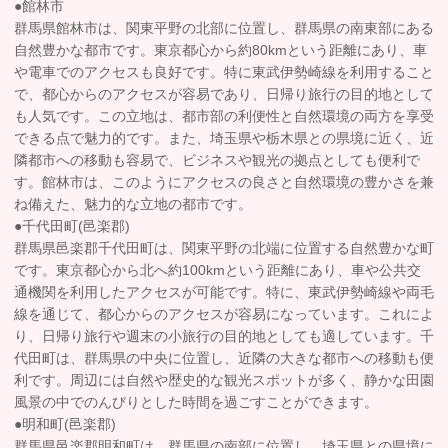
●館林市
群馬県館林市は、関東平野の北部に位置し、群馬県の南東部にある
自然豊かな都市です。東京都心から約80kmという距離にあり、車
や電車でのアクセスも良好です。特に東武伊勢崎線を利用すること
で、都心からのアクセスが容易であり、日帰り旅行の目的地として
も人気です。この立地は、都市部の利便性と自然環境の両方を享受
できる点で魅力的です。また、埼玉県や栃木県との県境に近く、近
隣都市への移動も容易で、ビジネスや観光の拠点としても便利で
す。館林市は、このようにアクセスの良さと自然環境の豊かさを兼
ね備えた、魅力的な立地の都市です。
●千代田町(邑楽郡)
群馬県邑楽郡千代田町は、関東平野の北端に位置する自然豊かな町
です。東京都心から北へ約100kmという距離にあり、車や公共交
通機関を利用したアクセスが可能です。特に、東武伊勢崎線や両毛
線を通じて、都心からのアクセスが容易になっています。これによ
り、日帰り旅行や週末の小旅行の目的地としても適しています。千
代田町は、群馬県の中央に位置し、近隣の大きな都市への移動も便
利です。周辺には自然や歴史的な観光スポットが多く、静かな田園
風景の中でのんびりとした時間を過ごすことができます。
●明和町(邑楽郡)
群馬県邑楽郡明和町は、群馬県の南部に位置し、埼玉県との県境に