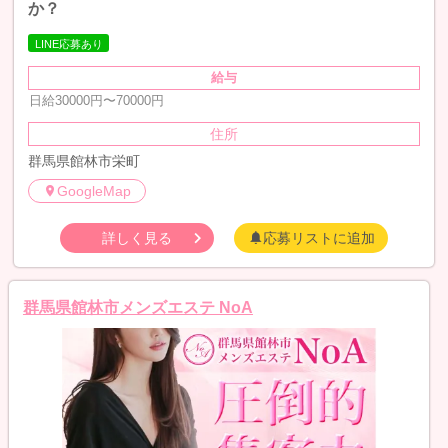
か？
LINE応募あり
給与
日給30000円〜70000円
住所
群馬県館林市栄町
GoogleMap
詳しく見る
応募リストに追加
群馬県館林市メンズエステ NoA