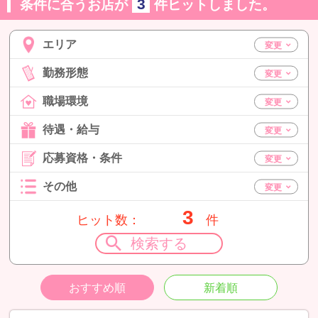
3
条件に合うお店が
件ヒットしました。
エリア
勤務形態
職場環境
待遇・給与
応募資格・条件
その他
3
ヒット数：
件
検索する
おすすめ順
新着順