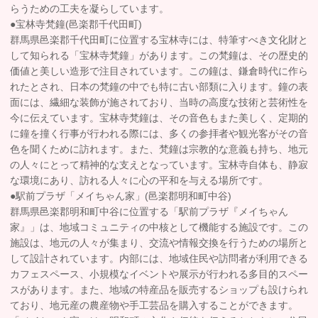
らうための工夫を凝らしています。
●宝林寺梵鐘(邑楽郡千代田町)
群馬県邑楽郡千代田町に位置する宝林寺には、特筆すべき文化財と
して知られる「宝林寺梵鐘」があります。この梵鐘は、その歴史的
価値と美しい造形で注目されています。この鐘は、鎌倉時代に作ら
れたとされ、日本の梵鐘の中でも特に古い部類に入ります。鐘の表
面には、繊細な装飾が施されており、当時の高度な技術と芸術性を
今に伝えています。宝林寺梵鐘は、その音色もまた美しく、定期的
に鐘を撞く行事が行われる際には、多くの参拝者や観光客がその音
色を聞くために訪れます。また、梵鐘は宗教的な意義も持ち、地元
の人々にとって精神的な支えとなっています。宝林寺自体も、静寂
な環境にあり、訪れる人々に心の平和を与える場所です。
●駅前プラザ「メイちゃん家」(邑楽郡明和町中谷)
群馬県邑楽郡明和町中谷に位置する「駅前プラザ『メイちゃん
家』」は、地域コミュニティの中核として機能する施設です。この
施設は、地元の人々が集まり、交流や情報交換を行うための場所と
して設計されています。内部には、地域住民や訪問者が利用できる
カフェスペース、小規模なイベントや展示が行われる多目的スペー
スがあります。また、地域の特産品を販売するショップも設けられ
ており、地元産の農産物や手工芸品を購入することができます。