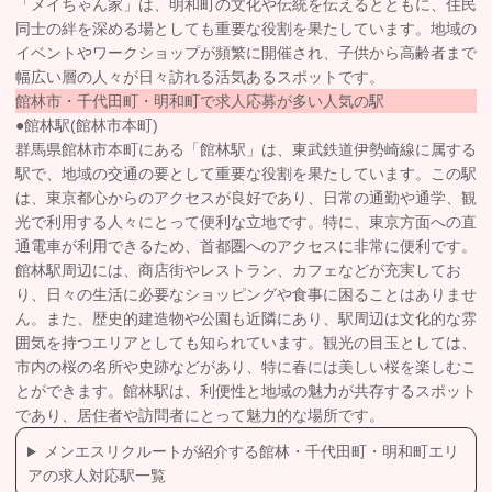
「メイちゃん家」は、明和町の文化や伝統を伝えるとともに、住民
同士の絆を深める場としても重要な役割を果たしています。地域の
イベントやワークショップが頻繁に開催され、子供から高齢者まで
幅広い層の人々が日々訪れる活気あるスポットです。
館林市・千代田町・明和町で求人応募が多い人気の駅
●館林駅(館林市本町)
群馬県館林市本町にある「館林駅」は、東武鉄道伊勢崎線に属する
駅で、地域の交通の要として重要な役割を果たしています。この駅
は、東京都心からのアクセスが良好であり、日常の通勤や通学、観
光で利用する人々にとって便利な立地です。特に、東京方面への直
通電車が利用できるため、首都圏へのアクセスに非常に便利です。
館林駅周辺には、商店街やレストラン、カフェなどが充実してお
り、日々の生活に必要なショッピングや食事に困ることはありませ
ん。また、歴史的建造物や公園も近隣にあり、駅周辺は文化的な雰
囲気を持つエリアとしても知られています。観光の目玉としては、
市内の桜の名所や史跡などがあり、特に春には美しい桜を楽しむこ
とができます。館林駅は、利便性と地域の魅力が共存するスポット
であり、居住者や訪問者にとって魅力的な場所です。
メンエスリクルートが紹介する館林・千代田町・明和町エリ
アの求人対応駅一覧