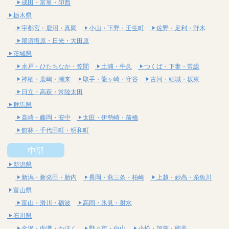
成田・富里・印西
栃木県
宇都宮・鹿沼・真岡
小山・下野・壬生町
佐野・足利・野木
那須塩原・日光・大田原
茨城県
水戸・ひたちなか・笠間
土浦・牛久
つくば・下妻・常総
神栖・鹿嶋・潮来
取手・龍ヶ崎・守谷
古河・結城・坂東
日立・高萩・常陸太田
群馬県
高崎・藤岡・安中
太田・伊勢崎・前橋
館林・千代田町・明和町
中部
新潟県
新潟・新発田・胎内
長岡・燕三条・柏崎
上越・妙高・糸魚川
富山県
富山・滑川・砺波
高岡・氷見・射水
石川県
金沢・内灘・かほく
野々市・白山
小松・加賀・能美