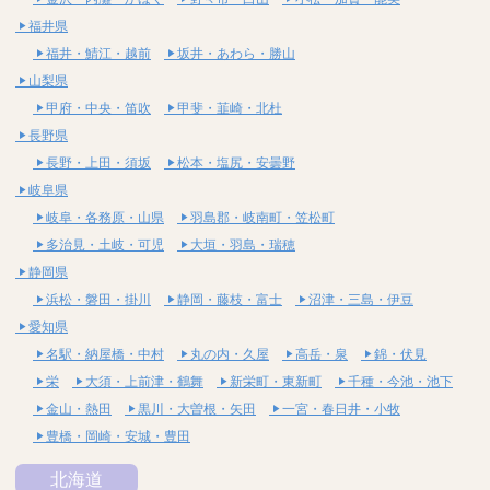
福井県
福井・鯖江・越前
坂井・あわら・勝山
山梨県
甲府・中央・笛吹
甲斐・韮崎・北杜
長野県
長野・上田・須坂
松本・塩尻・安曇野
岐阜県
岐阜・各務原・山県
羽島郡・岐南町・笠松町
多治見・土岐・可児
大垣・羽島・瑞穂
静岡県
浜松・磐田・掛川
静岡・藤枝・富士
沼津・三島・伊豆
愛知県
名駅・納屋橋・中村
丸の内・久屋
高岳・泉
錦・伏見
栄
大須・上前津・鶴舞
新栄町・東新町
千種・今池・池下
金山・熱田
黒川・大曽根・矢田
一宮・春日井・小牧
豊橋・岡崎・安城・豊田
北海道