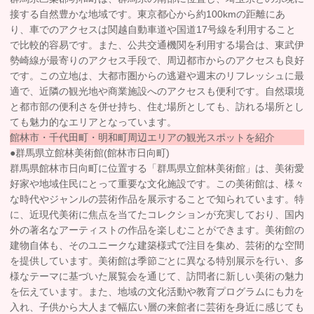
接する自然豊かな地域です。東京都心から約100kmの距離にあ
り、車でのアクセスは関越自動車道や国道17号線を利用すること
で比較的容易です。また、公共交通機関を利用する場合は、東武伊
勢崎線が最寄りのアクセス手段で、周辺都市からのアクセスも良好
です。この立地は、大都市圏からの逃避や週末のリフレッシュに最
適で、近隣の観光地や商業施設へのアクセスも便利です。自然環境
と都市部の便利さを併せ持ち、住む場所としても、訪れる場所とし
ても魅力的なエリアとなっています。
館林市・千代田町・明和町周辺エリアの観光スポットを紹介
●群馬県立館林美術館(館林市日向町)
群馬県館林市日向町に位置する「群馬県立館林美術館」は、美術愛
好家や地域住民にとって重要な文化施設です。この美術館は、様々
な時代やジャンルの芸術作品を展示することで知られています。特
に、近現代美術に焦点を当てたコレクションが充実しており、国内
外の著名なアーティストの作品を楽しむことができます。美術館の
建物自体も、そのユニークな建築様式で注目を集め、芸術的な空間
を提供しています。美術館は季節ごとに異なる特別展示を行い、多
様なテーマに基づいた展覧会を通じて、訪問者に新しい美術の魅力
を伝えています。また、地域の文化活動や教育プログラムにも力を
入れ、子供から大人まで幅広い層の来館者に芸術を身近に感じても