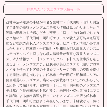
群馬県のメンズエステ求人情報一覧
茂林寺沼や彫刻の小径が有名な館林市・千代田町・明和町付近
でご希望の高収入メンズエステ求人情報は見つかりましたか？
近隣の勤務地や待遇など少し変更して探してみは如何でしょう
か？館林市・千代田町・明和町エリアで体験入店可能や送迎可
能など理想の高収入メンズエステセラピスト求人情報が必ず見
つかります。館林市・千代田町・明和町近郊の高収入メンズエ
ステのアルバイト探しなら求人情報量が豊富な高収入メンズエ
ステ求人情報サイト【メンエスリクルート】でお仕事探しをし
ましょう！メンズエステとは脱毛や美容エステとは違いアロマ
オイルを使ってお客様の全身をマッサージで癒しの空間を提供
する業務内容を指します。館林市・千代田町・明和町エリアの
健全運営のメンズエステ店のみが掲載されているので安心して
ご応募して頂けます。館林市・千代田町・明和町のメンズエス
テは駅から徒歩圏内のお店が多く、未経験や初心者向けにプロ
の講師による無料講習を行っているメンズエステ店も館林市・
千代田町・明和町には多く存在しています。未経験から一気に
高収入を目指せる事も館林市・千代田町・明和町でセラピスト