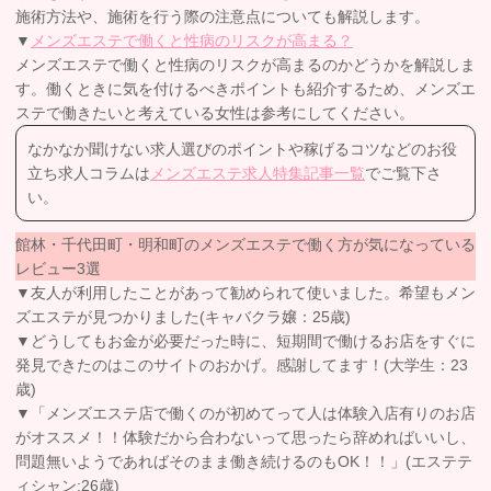
施術方法や、施術を行う際の注意点についても解説します。
▼
メンズエステで働くと性病のリスクが高まる？
メンズエステで働くと性病のリスクが高まるのかどうかを解説しま
す。働くときに気を付けるべきポイントも紹介するため、メンズエ
ステで働きたいと考えている女性は参考にしてください。
なかなか聞けない求人選びのポイントや稼げるコツなどのお役
立ち求人コラムは
メンズエステ求人特集記事一覧
でご覧下さ
い。
館林・千代田町・明和町のメンズエステで働く方が気になっている
レビュー3選
▼友人が利用したことがあって勧められて使いました。希望もメン
ズエステが見つかりました(キャバクラ嬢：25歳)
▼どうしてもお金が必要だった時に、短期間で働けるお店をすぐに
発見できたのはこのサイトのおかげ。感謝してます！(大学生：23
歳)
▼「メンズエステ店で働くのが初めてって人は体験入店有りのお店
がオススメ！！体験だから合わないって思ったら辞めればいいし、
問題無いようであればそのまま働き続けるのもOK！！」(エステテ
ィシャン:26歳)