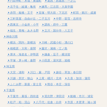
門前仲町・木場・東陽町
葛西・西葛西・一之江
北千住・綾瀬・亀有
練馬・江古田・大泉学園
赤羽・板橋・王子
笹塚・明大前・下北沢
町田・鶴川・成瀬
三軒茶屋・自由が丘・二子玉川
中野・荻窪・吉祥寺
西東京・小金井・小平
調布・府中・三鷹
福生・青梅・あきる野
立川・国分寺・八王子
神奈川県
横浜・関内・新横浜
川崎・武蔵小杉・溝の口
相模原・大和・座間
藤沢・湘南・江ノ島
厚木・海老名・伊勢原
鎌倉・逗子・横須賀
平塚・茅ヶ崎・秦野
小田原・湯河原・箱根
埼玉県
大宮・浦和
川口・蕨・戸田
越谷・草加・春日部
川越・所沢・狭山
上尾・桶川・北本
久喜・加須・蓮田
ふじみ野・新座・富士見
熊谷・本庄・深谷
千葉県
千葉市・幕張・四街道
習志野・津田沼
船橋・市川・浦安
松戸・柏・流山
八千代・佐倉・白井
市原・木更津・袖ヶ浦