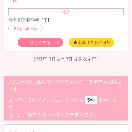
・30…
住所
群馬県館林市本町2丁目
GoogleMap
詳しく見る
応募リストに追加
（3件中 1件目〜3件目を表示中）
あなたが絞り込んだエリアのメンズエステ求人は以上
です。
エリアを広げてメンズエステ求人を
5件
表示しま
す。
以下は、群馬県のメンズエステ求人です。