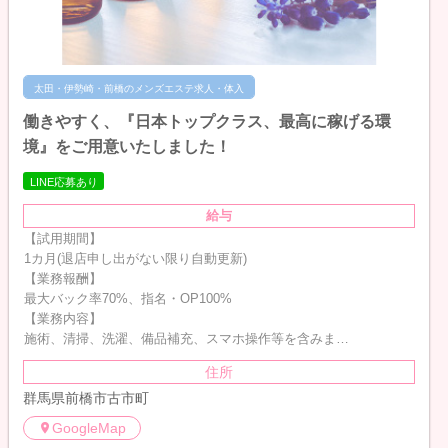
太田・伊勢崎・前橋のメンズエステ求人・体入
働きやすく、『日本トップクラス、最高に稼げる環
境』をご用意いたしました！
LINE応募あり
給与
【試用期間】
1カ月(退店申し出がない限り自動更新)
【業務報酬】
最大バック率70%、指名・OP100%
【業務内容】
施術、清掃、洗濯、備品補充、スマホ操作等を含みま…
住所
群馬県前橋市古市町
GoogleMap