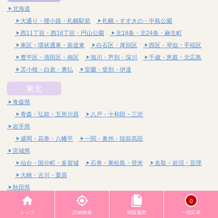
北海道
大通り・狸小路・札幌駅前
札幌・すすきの・中島公園
西11丁目・西18丁目・円山公園
北18条・北24条・麻生町
東区・環状通東・新道東
白石区・厚別区
西区・琴似・手稲区
豊平区・清田区・南区
旭川・芦別・深川
千歳・恵庭・北広島
苫小牧・白老・勇払
室蘭・登別・伊達
東北
青森県
青森・弘前・五所川原
八戸・十和田・三沢
岩手県
盛岡・花巻・八幡平
一関・奥州・陸前高田
宮城県
仙台・国分町・多賀城
石巻・東松島・登米
名取・岩沼・亘理
大崎・古川・栗原
秋田県
秋田・潟上・由利本荘
横手・大仙・湯沢
0
山形県
トップ
詳細検索
閲覧履歴
一括応募