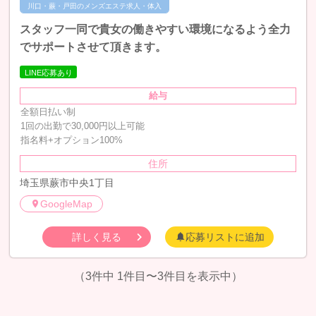
川口・蕨・戸田のメンズエステ求人・体入
スタッフ一同で貴女の働きやすい環境になるよう全力
でサポートさせて頂きます。
LINE応募あり
給与
全額日払い制
1回の出勤で30,000円以上可能
指名料+オプション100%
住所
埼玉県蕨市中央1丁目
GoogleMap
詳しく見る
応募リストに追加
（3件中 1件目〜3件目を表示中）