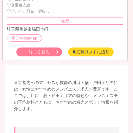
♡交通費支給
♡ノルマ、罰金一切なし
住所
埼玉県川越市脇田本町
GoogleMap
詳しく見る
応募リストに追加
東京都内へのアクセスが抜群の川口・蕨・戸田エリアに
は、女性におすすめのメンズエステ求人が豊富です。こ
こでは、川口・蕨・戸田エリアの特色や、メンズエステ
の平均給料とともに、おすすめの観光スポット情報を紹
介します。