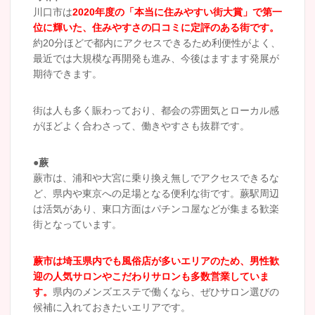
川口市は
2020年度の「本当に住みやすい街大賞」で第一
位に輝いた、住みやすさの口コミに定評のある街です。
約20分ほどで都内にアクセスできるため利便性がよく、
最近では大規模な再開発も進み、今後はますます発展が
期待できます。
街は人も多く賑わっており、都会の雰囲気とローカル感
がほどよく合わさって、働きやすさも抜群です。
●蕨
蕨市は、浦和や大宮に乗り換え無しでアクセスできるな
ど、県内や東京への足場となる便利な街です。蕨駅周辺
は活気があり、東口方面はパチンコ屋などが集まる歓楽
街となっています。
蕨市は埼玉県内でも風俗店が多いエリアのため、男性歓
迎の人気サロンやこだわりサロンも多数営業していま
す。
県内のメンズエステで働くなら、ぜひサロン選びの
候補に入れておきたいエリアです。