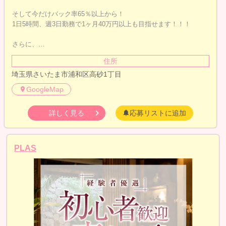
そして今だけバック率65％以上から！
1日5時間、週3日勤務で1ヶ月40万円以上も目指せます！！！
さらに、…
住所
埼玉県さいたま市浦和区高砂1丁目
GoogleMap
詳しく見る
応募リストに追加
PLAS