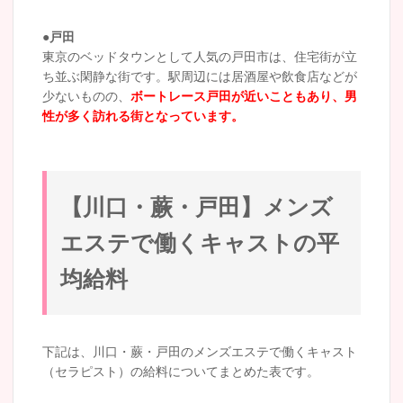
●戸田
東京のベッドタウンとして人気の戸田市は、住宅街が立
ち並ぶ閑静な街です。駅周辺には居酒屋や飲食店などが
少ないものの、
ボートレース戸田が近いこともあり、男
性が多く訪れる街となっています。
【川口・蕨・戸田】メンズ
エステで働くキャストの平
均給料
下記は、川口・蕨・戸田のメンズエステで働くキャスト
（セラピスト）の給料についてまとめた表です。