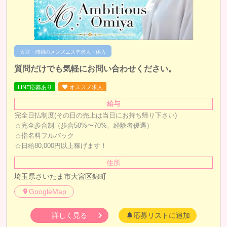
大宮・浦和のメンズエステ求人・体入
質問だけでも気軽にお問い合わせください。
LINE応募あり
オススメ求人
給与
完全日払制度(その日の売上は当日にお持ち帰り下さい)
☆完全歩合制（歩合50%〜70%、経験者優遇）
☆指名料フルバック
☆日給80,000円以上稼げます！
住所
埼玉県さいたま市大宮区錦町
GoogleMap
詳しく見る
応募リストに追加