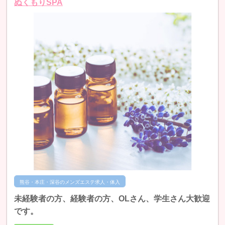
ぬくもりSPA
熊谷・本庄・深谷のメンズエステ求人・体入
未経験者の方、経験者の方、OLさん、学生さん大歓迎
です。