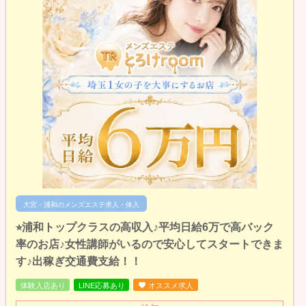
大宮・浦和のメンズエステ求人・体入
⭐︎浦和トップクラスの高収入♪平均日給6万で高バック
率のお店♪女性講師がいるので安心してスタートできま
す♪出稼ぎ交通費支給！！
体験入店あり
LINE応募あり
オススメ求人