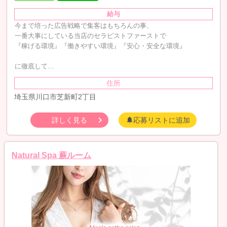
給与
今まで培った広告戦略で集客はもちろんの事、
一番大事にしている当店のセラピストファーストで
『稼げる環境』『働きやすい環境』『安心・安全な環境』
に徹底して…
住所
埼玉県川口市芝新町2丁目
詳しく見る
応募リストに追加
Natural Spa 蕨ルーム