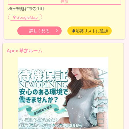
住所
埼玉県越谷市弥生町
GoogleMap
詳しく見る
応募リストに追加
Apex 草加ルーム