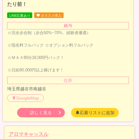
たり前！
LINE応募あり
オススメ求人
給与
☆完全歩合制（歩合50%~70%、経験者優遇）
☆指名料フルバック ☆オプション料フルバック
☆ＭＡＸ80分18,000円バック！
☆日給80,000円以上稼げます！
住所
埼玉県越谷市南越谷
GoogleMap
詳しく見る
応募リストに追加
アロマキャッスル