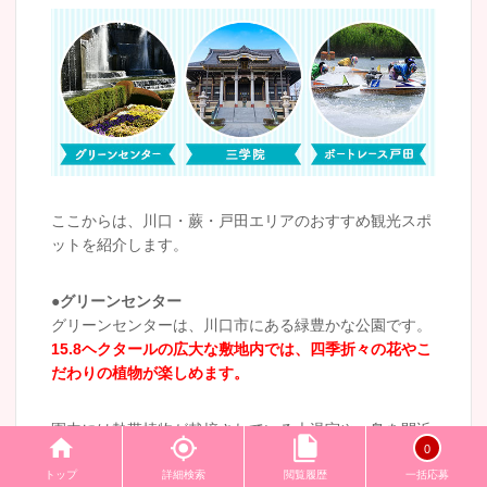
ここからは、川口・蕨・戸田エリアのおすすめ観光スポ
ットを紹介します。
●グリーンセンター
グリーンセンターは、川口市にある緑豊かな公園です。
15.8ヘクタールの広大な敷地内では、四季折々の花やこ
だわりの植物が楽しめます。
園内には熱帯植物が栽培されている大温室や、鳥を間近
0
で観察できるバードセンターなどの施設もあり、自然を
トップ
詳細検索
閲覧履歴
一括応募
満喫したい人におすすめの空間です。