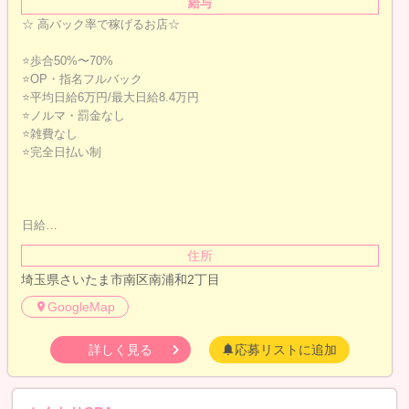
給与
☆ 高バック率で稼げるお店☆
⭐️歩合50%〜70%
⭐️OP・指名フルバック
⭐️平均日給6万円/最大日給8.4万円
⭐️ノルマ・罰金なし
⭐️雑費なし
⭐️完全日払い制
日給…
住所
埼玉県さいたま市南区南浦和2丁目
GoogleMap
詳しく見る
応募リストに追加