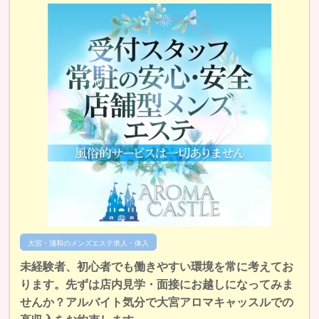
大宮・浦和のメンズエステ求人・体入
未経験者、初心者でも働きやすい環境を常に考えてお
ります。先ずは店内見学・面接にお越しになってみま
せんか？アルバイト気分で大宮アロマキャッスルでの