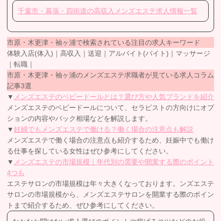
千葉市・幕張・四街道の高収入メンズエステ求人情報一覧
市原・木更津・袖ヶ浦で検索されている注目の求人キーワード
体験入店(体入)｜高収入｜送迎｜アルバイト(バイト)｜マッサージ
｜転職｜
市原・木更津・袖ヶ浦のメンズエステ求職者が見ている求人コラム
記事3選
▼
メンズエステのベビードールとは？選び方や人気ブランドを紹介
メンズエステのベビードールについて、セラピストの方向けにオプ
ションの内容やバック相場などを解説します。
▼
妊婦でもメンズエステで働ける？働く場合の注意点も解説
メンズエステで働く場合の注意点も紹介するため、妊娠中でも働け
る仕事を探している女性はぜひ参考にしてください。
▼
メンズエステの市場規模｜年代別の需要や開業する際のポイント
4つも
エステサロンの市場規模は年々大きくなっております。ンズエステ
サロンの市場規模から、メンズエステサロンを開業する際のポイン
トまで紹介するため、ぜひ参考にしてください。