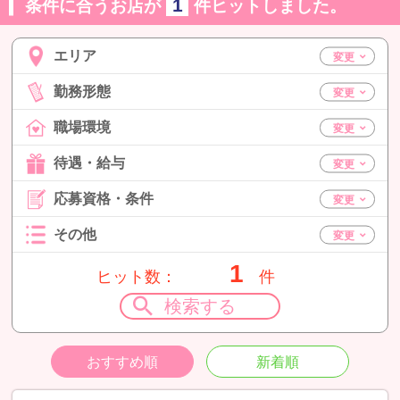
1
条件に合うお店が
件ヒットしました。
エリア
勤務形態
職場環境
待遇・給与
応募資格・条件
その他
1
ヒット数：
件
検索する
おすすめ順
新着順