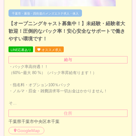
千葉市・幕張・四街道のメンズエステ求人・体入
【オープニングキャスト募集中！】未経験・経験者大
歓迎！圧倒的なバック率！安心安全なサポートで働き
やすい環境です！
LINE応募あり
オススメ求人
給与
・バック率高待遇！！
（60%~最大 80 %）（バック率昇給有ります！）
・指名料・オプション100％バック
・ノルマ・罰金・雑費請求等一切お金はかかりません！
そ…
住所
千葉県千葉市中央区本千葉
GoogleMap