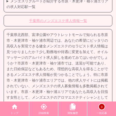
メンエスリクルートが紹介する市原・木更津・袖ヶ浦エリア
の求人対応駅一覧
千葉県のメンズエステ求人情報一覧
千葉県北西部、富津公園やアウトレットモールで知られる市原
市・木更津市・袖ケ浦市周辺では、あなたの希望にピッタリの
高収入を実現できる健全メンズエステのセラピスト求人情報は
見つかりましたか？少し勤務地や待遇に変更を加えて、オイル
マッサージのアルバイト求人探しを進めてみてはいかがでしょ
うか？市原市・木更津市・袖ケ浦市では、送迎が可能であり、
また日給保証などもあるため、理想的な高収入を得ることがで
きるメンズエステ求人情報が見つかることでしょう。特に市原
市・木更津市・袖ケ浦市エリアでは、他の求人サイトには掲載
されていない、メンズエステの求人募集情報も多数掲載されて
います。市原・木更津・袖ケ浦エリアであなたも高収入を目指
す女性として、メンズエステのアロマエステティシャンとして
活躍しませんか？アルバイト探しを進める上で、求人情報量が
0
豊富な高収入メンズエステ求人情報サイト​メンエスリクルート​
トップ
詳細検索
閲覧履歴
一括応募
を利用して、市原市・木更津市・袖ケ浦市エリアで新しいキャ