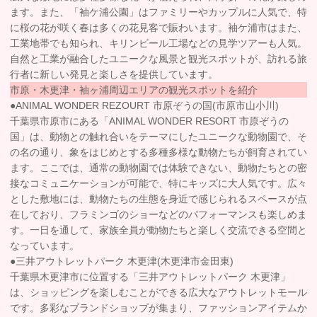
ます。また、「袖ケ浦公園」はファミリーやカップルに人気で、特
に桜の花が咲く春は多くの花見客で賑わいます。袖ケ浦市はまた、
工業地帯でも知られ、キリンビール工場などの見学ツアーも人気。
自然と工業が融合したユニークな風景と観光スポットが、訪れる旅
行者に新しい発見と楽しさを提供しています。
市原・木更津・袖ヶ浦周辺エリアの観光スポットを紹介
●ANIMAL WONDER REZOURT 市原ぞうの国(市原市山小川)
千葉県市原市にある「ANIMAL WONDER RESORT 市原ぞうの
国」は、動物との触れ合いをテーマにしたユニークな動物園で、そ
の名の通り、象をはじめとする多種多様な動物たちが飼育されてい
ます。ここでは、通常の動物園では体験できない、動物たちとの密
接なコミュニケーションが可能で、特にキッズに大人気です。広々
とした敷地には、動物たちの生態を身近で感じられるスペースが点
在しており、フラミンゴのショーなどのパフォーマンスも楽しめま
す。一日を通して、家族全員が動物たちと楽しく交流できる空間と
なっています。
●三井アウトレットパーク 木更津(木更津市金田東)
千葉県木更津市に位置する「三井アウトレットパーク 木更津」
は、ショッピングを楽しむことができる広大なアウトレットモール
です。多彩なブランドショップが集まり、ファッションアイテムか