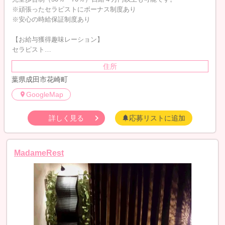
※頑張ったセラピストにボーナス制度あり
※安心の時給保証制度あり
【お給与獲得趣味レーション】
セラピスト…
住所
葉県成田市花崎町
GoogleMap
詳しく見る
応募リストに追加
MadameRest