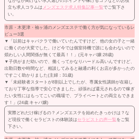
なかなか聞けない求人選びのポイントや稼げるコツなどのお役
立ち求人コラムは
メンズエステ求人特集記事一覧
でご覧下さ
い。
市原・木更津・袖ヶ浦のメンズエステで働く方が気になっているレ
ビュー3選
▼「以前はキャバクラで働いていたんですけど、他の女の子と一緒
に働くのが大変でした。けど今では個室待機で誰にも会わないので
煩わしい人間関係が無くて最高！！」(元キャバ嬢:28歳)
▼子供がまだ幼いので、働くってかなりハードル高いんですけど、
出勤日数や時間など、相談してみると融通の利くお店が多かったの
ですごく助かりました(主婦：31歳)
▼「未経験者スタートが8割以上でしたが、専属女性講師が在籍し
ており丁寧な指導で安心できました。頑張れば還元されるので稼ぎ
たい女性にはもってこいの職場で、プライベートとの両立もできま
す！」(24歳:キャバ嬢)
実際どれだけ稼げるの？メンズエステを始めたきっかけは？な
ど現役で働くセラピストの体験談は
セラピストの声一覧
をご覧
下さい。