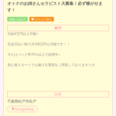
オトナのお姉さんセラピスト大募集！必ず稼がせま
す！
体験入店あり
オススメ求人
給与
日給6万円以上可能✨
完全日払い制で月100万円も可能です！！
今だけバック率70％以上で採用中♪
初心者スタートでも稼げる環境をご用意しております☆彡
住所
千葉県松戸市松戸
GoogleMap