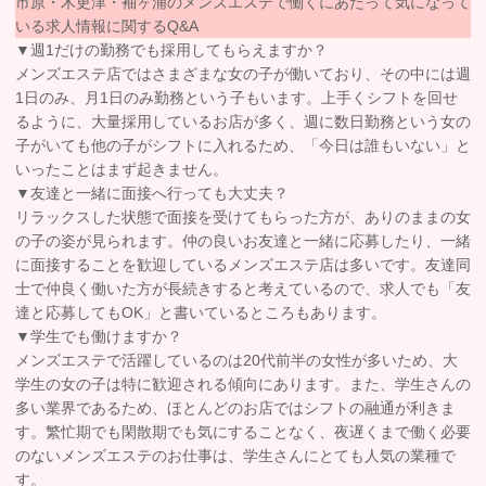
市原・木更津・袖ヶ浦のメンズエステで働くにあたって気になって
いる求人情報に関するQ&A
▼週1だけの勤務でも採用してもらえますか？
メンズエステ店ではさまざまな女の子が働いており、その中には週
1日のみ、月1日のみ勤務という子もいます。上手くシフトを回せ
るように、大量採用しているお店が多く、週に数日勤務という女の
子がいても他の子がシフトに入れるため、「今日は誰もいない」と
いったことはまず起きません。
▼友達と一緒に面接へ行っても大丈夫？
リラックスした状態で面接を受けてもらった方が、ありのままの女
の子の姿が見られます。仲の良いお友達と一緒に応募したり、一緒
に面接することを歓迎しているメンズエステ店は多いです。友達同
士で仲良く働いた方が長続きすると考えているので、求人でも「友
達と応募してもOK」と書いているところもあります。
▼学生でも働けますか？
メンズエステで活躍しているのは20代前半の女性が多いため、大
学生の女の子は特に歓迎される傾向にあります。また、学生さんの
多い業界であるため、ほとんどのお店ではシフトの融通が利きま
す。繁忙期でも閑散期でも気にすることなく、夜遅くまで働く必要
のないメンズエステのお仕事は、学生さんにとても人気の業種で
す。