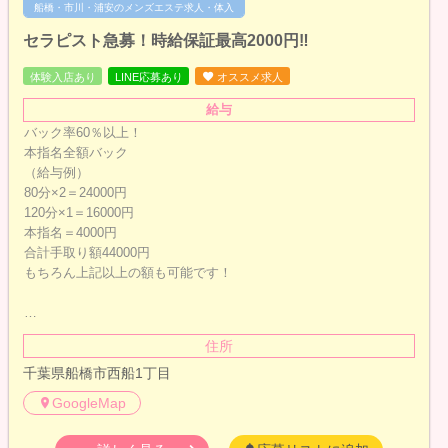
船橋・市川・浦安のメンズエステ求人・体入
セラピスト急募！時給保証最高2000円‼︎
体験入店あり
LINE応募あり
オススメ求人
給与
バック率60％以上！
本指名全額バック
（給与例）
80分×2＝24000円
120分×1＝16000円
本指名＝4000円
合計手取り額44000円
もちろん上記以上の額も可能です！
…
住所
千葉県船橋市西船1丁目
GoogleMap