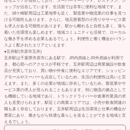
住宅エリアが混在しており、スーパーマーケット、レストラン、シ
ョップが点在しています。生活面では非常に便利な地域です。ま
た、姉ケ崎駅周辺は工業地帯も近く、製造業や物流業の仕事を見つ
ける可能性もあります。さらに、地元密着型の小売りやサービス業
も求人がある可能性があります。駅から離れると自然も多く、落ち
着いた住環境も楽しめます。地域コミュニティも活発で、ローカル
な働き手を求める企業もあるでしょう。利便性と働く機会がバラン
スよく配されたエリアといえます.
●五井駅(市原市五井)
五井駅は千葉県市原市にある駅で、JR内房線とJR外房線が利用で
き、都心部へのアクセスが手軽です。五井駅周辺は商業施設や飲食
店が充実しており、買い物や外食に便利なエリアです。ショッピン
グモールやスーパーも点在しているため、生活の利便性は高いと言
えます。また、多くの企業が地域に存在しているため、製造業やサ
ービス業の求人が見られることもあります。特に物流の拠点として
も機能している地域であり、トラックドライバーや倉庫作業員の求
人も見受けられます。駅近くの商業エリアでは、小売や飲食関連の
職も多く存在しております。五井駅周辺は生活環境と仕事の機会が
豊富にあり、働きながら快適な暮らしを送ることができる地域と言
えるでしょう。