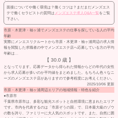
面接についてや働く環境は？働くコツは？まだまだメンズエス
テで働くセラピストの質問は
メンズエステ求人Q&A一覧
をご覧
下さい。
市原・木更津・袖ヶ浦でメンズエステの仕事を探している人の平均
年齢
実際にメンエスリクルートから市原・木更津・袖ヶ浦周辺の求人情
報を閲覧した求職者の中でメンズエステ店へ応募している方の平均
年齢は…
【 30.0 歳 】
となってります。応募データから得られた情報からどの年代の女性
から求人応募が多いのか平均値をまとめました。もちろん色々なニ
ーズのメンズエステ店がありますので参考程度にお考えください。
2025/10/06 更新
市原・木更津・袖ヶ浦周辺エリアの地域情報・特色を紹介
●市原市
千葉県市原市は、多彩な観光スポットと自然環境に恵まれたエリア
です。市内を代表するのは「市原ぞうの国」で、日本最大級のゾウ
の数を誇り、ファミリーに大人気のスポットです。また、自然に囲