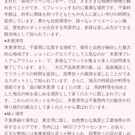
まれた「福増クリーンセンター」では、さまざまな植物や動物と触
れ合うことができ、リフレッシュするのに最適な場所です。千葉科
学館は、科学に興味を持つ子どもたちや大人に楽しい学びの時間を
提供しています。豊かな自然環境や、様々なレクリエーション施
設、歴史的スポットが点在する市原市は、多様な楽しみ方ができる
観光地として知られています。
●木更津市
木更津市は、千葉県に位置する港町で、都市と自然が融合した魅力
的な地域です。ショッピングエリアとして人気なのが「木更津プレ
ミアムアウトレット」で、多様なブランドが集まり多くの訪問者を
魅了しています。また、「大江戸温泉君津の森」は、温泉施設とし
てリラックスの時間を提供し、四季折々の風情を楽しむことができ
るスポットとして知られています。さらに、地元の特産品や料理を
堪能できる「道の駅木更津 うまくたの里」は、馬肉料理を始めと
した地元の味を楽しめる場所として多くの人々に親しまれていま
す。これらのスポットを中心に、木更津市は千葉県内での観光や日
帰り旅行の拠点として多くの人々から選ばれています。
●袖ヶ浦市
千葉県袖ケ浦市は、東京湾に面し、自然豊かな風景と工業地帯が共
存するエリアです。市内には「MCCフラワーセンター」があり、
広大な敷地には多種多様な花々が植えられ、四季折々の花が楽しめ