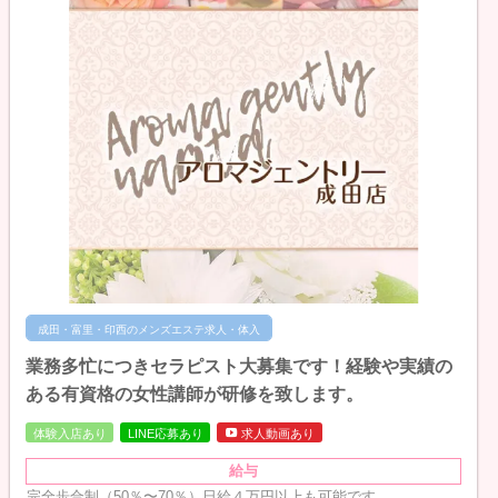
成田・富里・印西のメンズエステ求人・体入
業務多忙につきセラピスト大募集です！経験や実績の
ある有資格の女性講師が研修を致します。
体験入店あり
LINE応募あり
求人動画あり
給与
完全歩合制（50％〜70％）日給４万円以上も可能です。