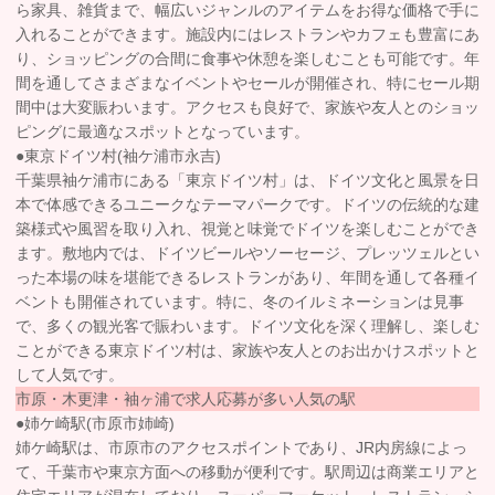
ら家具、雑貨まで、幅広いジャンルのアイテムをお得な価格で手に
入れることができます。施設内にはレストランやカフェも豊富にあ
り、ショッピングの合間に食事や休憩を楽しむことも可能です。年
間を通してさまざまなイベントやセールが開催され、特にセール期
間中は大変賑わいます。アクセスも良好で、家族や友人とのショッ
ピングに最適なスポットとなっています。
●東京ドイツ村(袖ケ浦市永吉)
千葉県袖ケ浦市にある「東京ドイツ村」は、ドイツ文化と風景を日
本で体感できるユニークなテーマパークです。ドイツの伝統的な建
築様式や風習を取り入れ、視覚と味覚でドイツを楽しむことができ
ます。敷地内では、ドイツビールやソーセージ、プレッツェルとい
った本場の味を堪能できるレストランがあり、年間を通して各種イ
ベントも開催されています。特に、冬のイルミネーションは見事
で、多くの観光客で賑わいます。ドイツ文化を深く理解し、楽しむ
ことができる東京ドイツ村は、家族や友人とのお出かけスポットと
して人気です。
市原・木更津・袖ヶ浦で求人応募が多い人気の駅
●姉ケ崎駅(市原市姉崎)
姉ケ崎駅は、市原市のアクセスポイントであり、JR内房線によっ
て、千葉市や東京方面への移動が便利です。駅周辺は商業エリアと