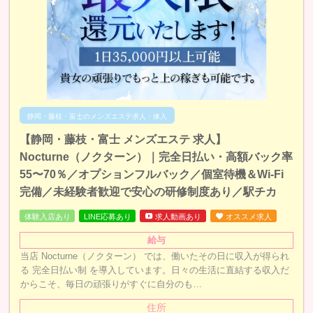
静岡・藤枝・富士のメンズエステ求人・体入
【静岡・藤枝・富士 メンズエステ 求人】
Nocturne（ノクターン）｜完全日払い・高額バック率
55〜70％／オプションフルバック／個室待機＆Wi-Fi
完備／未経験者歓迎で安心の研修制度あり／駅チカ
体験入店あり
LINE応募あり
求人動画あり
オススメ求人
給与
当店 Nocturne（ノクターン） では、働いたその日に収入が得られ
る 完全日払い制 を導入しています。日々の生活に直結する収入だ
からこそ、毎日の頑張りがすぐに自分のも…
住所