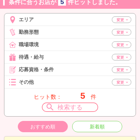
5
条件に合うお店が
件ヒットしました。
エリア
勤務形態
職場環境
待遇・給与
応募資格・条件
その他
5
ヒット数：
件
検索する
おすすめ順
新着順