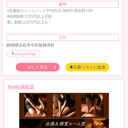
給与
1名施術のコースバック平均約14,300円+指名料+OP
4時間勤務で3万円以上可能
通し勤務は10万円以上も！
住所
静岡県浜松市中区龍禅寺町
GoogleMap
詳しく見る
応募リストに追加
Relife浜松店