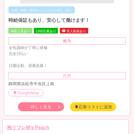
浜松・磐田・掛川のメンズエステ求人・体入
時給保証もあり、安心して働けます！
体験入店あり
LINE応募あり
求人動画あり
給与
女性講師が丁寧に研修
完全日払い
日曜出勤、遅番急募！
住所
静岡県浜松市中央区上島
GoogleMap
詳しく見る
応募リストに追加
泡リフレM's Peach