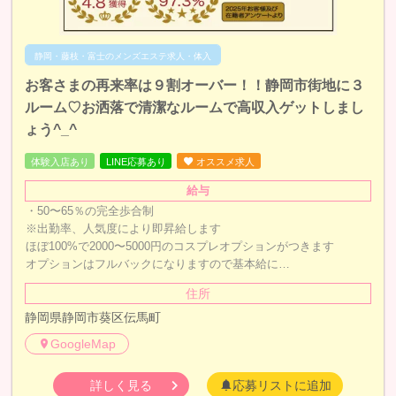
静岡・藤枝・富士のメンズエステ求人・体入
お客さまの再来率は９割オーバー！！静岡市街地に３
ルーム♡お洒落で清潔なルームで高収入ゲットしまし
ょう^_^
体験入店あり
LINE応募あり
オススメ求人
給与
・50〜65％の完全歩合制
※出勤率、人気度により即昇給します
ほぼ100%で2000〜5000円のコスプレオプションがつきます
オプションはフルバックになりますので基本給に…
住所
静岡県静岡市葵区伝馬町
GoogleMap
詳しく見る
応募リストに追加