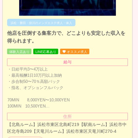
浜松・磐田・掛川のメンズエステ求人・体入
他店を圧倒する集客力で、どこよりも安定した収入を
得られます。
体験入店あり
LINE応募あり
オススメ求人
給与
・日給平均3〜4万以上
・最高報酬1日10万円以上加納
・歩合制50〜70％高額バック
・指名、オプションフルバック
70MIN 8,000YEN〜10,000YEN
100MIN 10,500YEN…
住所
【北島ルーム】浜松市東区北島町219【駅南ルーム】浜松市中
区北寺島209【天竜川ルーム】浜松市東区天竜川町270-4