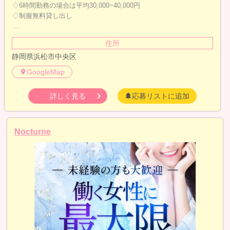
♢6時間勤務の場合は平均30,000~40,000円
♢制服無料貸し出し
…
住所
静岡県浜松市中央区
GoogleMap
詳しく見る
応募リストに追加
Nocturne