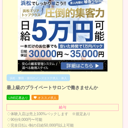
浜松・磐田・掛川のメンズエステ求人・体入
最上級のプライベートサロンで働きませんか
LINE応募あり
オススメ求人
給与
♢体験入店は売上100%バックします ※規定あり
♢90分9,000円〜可能
♢完全日払い制の日給50,000円以上可能