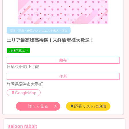
沼津・三島・伊豆のメンズエステ求人・体入
エリア最高峰高待遇！未経験者様大歓迎！
LINE応募あり
給与
日給5万円以上可能
住所
静岡県沼津市大手町
GoogleMap
詳しく見る
応募リストに追加
saloon rabbit