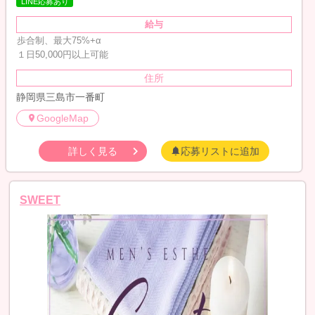
LINE応募あり
給与
歩合制、最大75%+α
１日50,000円以上可能
住所
静岡県三島市一番町
GoogleMap
詳しく見る
応募リストに追加
SWEET