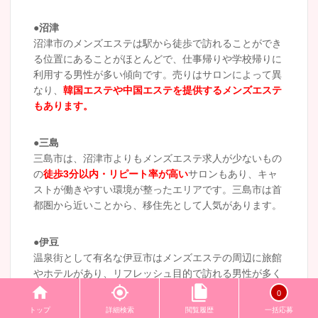
●沼津
沼津市のメンズエステは駅から徒歩で訪れることができ
る位置にあることがほとんどで、仕事帰りや学校帰りに
利用する男性が多い傾向です。売りはサロンによって異
なり、
韓国エステや中国エステを提供するメンズエステ
もあります。
●三島
三島市は、沼津市よりもメンズエステ求人が少ないもの
の
徒歩3分以内・リピート率が高い
サロンもあり、キャ
ストが働きやすい環境が整ったエリアです。三島市は首
都圏から近いことから、移住先として人気があります。
●伊豆
温泉街として有名な伊豆市はメンズエステの周辺に旅館
やホテルがあり、リフレッシュ目的で訪れる男性が多く
見られます。伊豆市のメンズエステは
他エリアと比べて
0
落ち着いた雰囲気の中に立地するため、初心者でも働き
トップ
詳細検索
閲覧履歴
一括応募