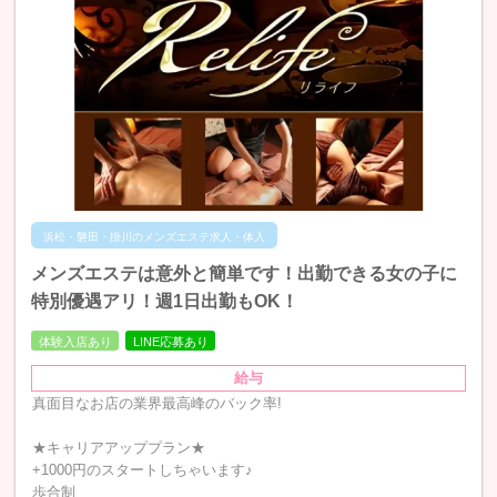
浜松・磐田・掛川のメンズエステ求人・体入
メンズエステは意外と簡単です！出勤できる女の子に
特別優遇アリ！週1日出勤もOK！
体験入店あり
LINE応募あり
給与
真面目なお店の業界最高峰のバック率!
★キャリアアッププラン★
+1000円のスタートしちゃいます♪
歩合制