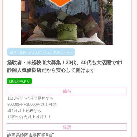
静岡・藤枝・富士のメンズエステ求人・体入
経験者・未経験者大募集！30代、40代も大活躍です❗
静岡人気優良店だから安心して働けます
LINE応募あり
給与
1日3時間〜4時間勤務でも
20000円〜30000円以上可能
週4日以上勤務なら
月収60万円以上可能！！
住所
静岡県静岡市葵区昭和町