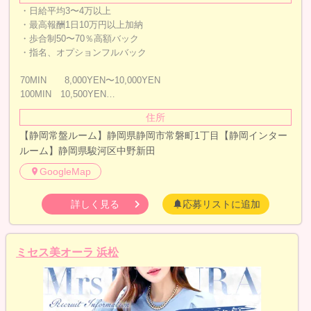
・日給平均3〜4万以上
・最高報酬1日10万円以上加納
・歩合制50〜70％高額バック
・指名、オプションフルバック
70MIN 8,000YEN〜10,000YEN
100MIN 10,500YEN…
住所
【静岡常盤ルーム】静岡県静岡市常磐町1丁目【静岡インター
ルーム】静岡県駿河区中野新田
GoogleMap
詳しく見る
応募リストに追加
ミセス美オーラ 浜松