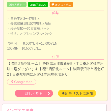
体験入店あり
LINE応募あり
オススメ求人
給与
・日給平均3〜4万以上
・最高報酬1日10万円以上加納
・歩合制50〜70％高額バック
・指名、オプションフルバック
70MIN 8,000YEN〜10,000YEN
100MIN 10,500YEN…
住所
【沼津店新宿ルーム】 静岡県沼津市新宿町4丁目※お客様専用
駐車場がございます【沼津店沼北ルーム】静岡県沼津市沼北町
2丁目※敷地内にお客様専用駐車場あり
GoogleMap
詳しく見る
応募リストに追加
メンズエステ爽