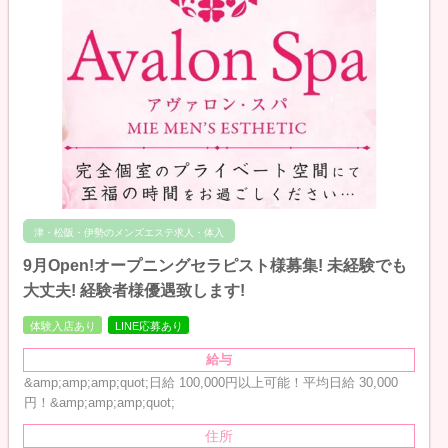
津・松阪・伊勢のメンズエステ求人・体入
9月Open!オープニングセラピスト様募集! 未経験でも
大丈夫! 経験者様優遇致します!
体験入店あり
LINE応募あり
給与
&amp;amp;amp;quot;日給 100,000円以上可能！平均日給 30,000
円！&amp;amp;amp;quot;
住所