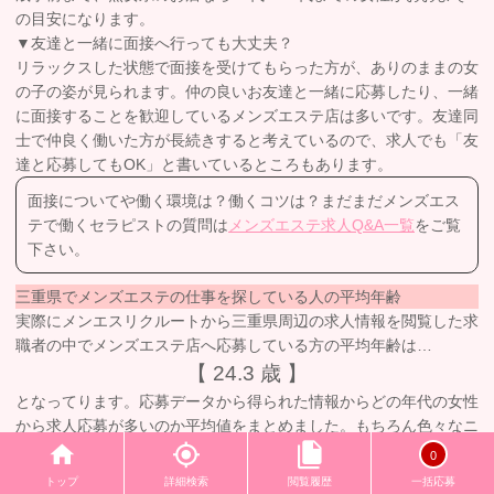
の目安になります。
▼友達と一緒に面接へ行っても大丈夫？
リラックスした状態で面接を受けてもらった方が、ありのままの女
の子の姿が見られます。仲の良いお友達と一緒に応募したり、一緒
に面接することを歓迎しているメンズエステ店は多いです。友達同
士で仲良く働いた方が長続きすると考えているので、求人でも「友
達と応募してもOK」と書いているところもあります。
面接についてや働く環境は？働くコツは？まだまだメンズエス
テで働くセラピストの質問は
メンズエステ求人Q&A一覧
をご覧
下さい。
三重県でメンズエステの仕事を探している人の平均年齢
実際にメンエスリクルートから三重県周辺の求人情報を閲覧した求
職者の中でメンズエステ店へ応募している方の平均年齢は…
【 24.3 歳 】
となってります。応募データから得られた情報からどの年代の女性
から求人応募が多いのか平均値をまとめました。もちろん色々なニ
ーズのメンズエステ店がありますので参考程度にお考えください。
0
三重県メンズエステ求人の魅力とは
トップ
詳細検索
閲覧履歴
一括応募