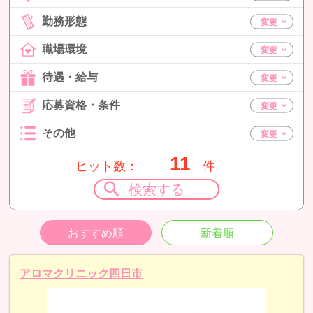
勤務形態
職場環境
待遇・給与
応募資格・条件
その他
11
ヒット数：
件
検索する
おすすめ順
新着順
アロマクリニック四日市