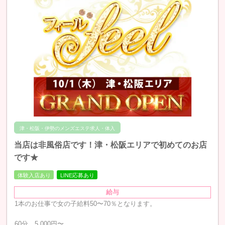
津・松阪・伊勢のメンズエステ求人・体入
当店は非風俗店です！津・松阪エリアで初めてのお店
です★
体験入店あり
LINE応募あり
給与
1本のお仕事で女の子給料50〜70％となります。
60分 5,000円〜