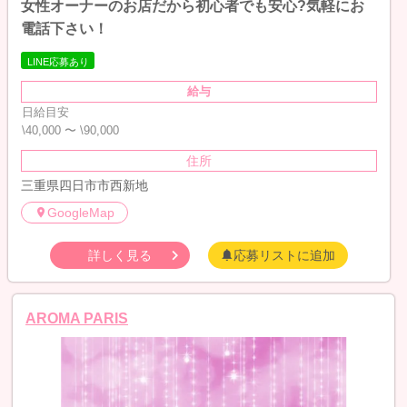
女性オーナーのお店だから初心者でも安心?気軽にお
電話下さい！
LINE応募あり
給与
日給目安
\40,000 〜 \90,000
住所
三重県四日市市西新地
GoogleMap
詳しく見る
応募リストに追加
AROMA PARIS