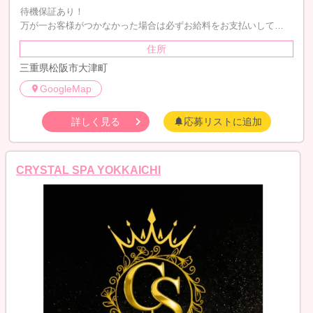
待機保証あり！
万が一お客様がつかなかった場合は必ずお給料をお支払いして…
住所
三重県松阪市大津町
GoogleMap
詳しく見る
応募リストに追加
CRYSTAL SPA YOKKAICHI