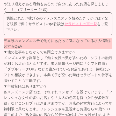
や送り迎えがある店舗もあるので自分にあったお店を探しましょ
う！！」(フリーター:24歳)
実際どれだけ稼げるの？メンズエステを始めたきっかけは？な
ど現役で働くセラピストの体験談は
セラピストの声一覧
をご覧
下さい。
三重県のメンズエステで働くにあたって気になっている求人情報に
関するQ&A
▼他の仕事をしながらでも両立できますか？
メンズエステは副業として働く女性の数が多いため、シフトの融通
が利くお店がほとんどです。求人情報ページ内に「シフト自由」
「ダブルワークOK」などと書かれているお店であれば、気軽にシ
フトの相談ができます。本業で手が空いた時はセラピストの仕事を
増やすことも可能です。
▼年齢制限はありますか？
各メンズエステ店では、それぞれコンセプトを設けています。「フ
レッシュな女性の多いお店」や「大人の色気を持つ女性が多数在
籍」などコンセプトはさまざまですが、お店の経営方針によって年
齢制限は異なります。フレッシュさを重視するお店なら18歳〜30
歳手前まで、熟女系のお店なら20代〜40代までの女性がおおよそ