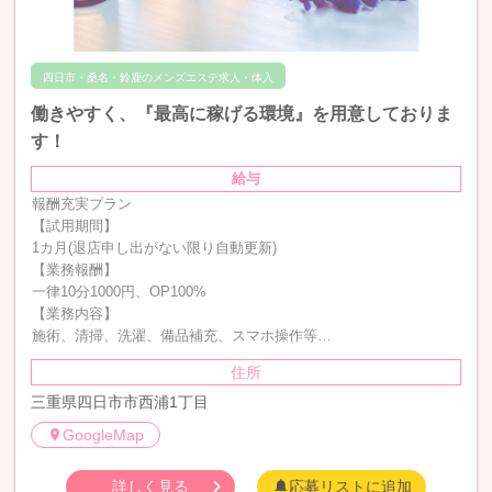
四日市・桑名・鈴鹿のメンズエステ求人・体入
働きやすく、『最高に稼げる環境』を用意しておりま
す！
給与
報酬充実プラン
【試用期間】
1カ月(退店申し出がない限り自動更新)
【業務報酬】
一律10分1000円、OP100%
【業務内容】
施術、清掃、洗濯、備品補充、スマホ操作等…
住所
三重県四日市市西浦1丁目
GoogleMap
詳しく見る
応募リストに追加