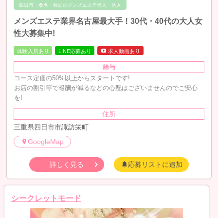
四日市・桑名・鈴鹿のメンズエステ求人・体入
メンズエステ業界名古屋最大手！30代・40代の大人女
性大募集中!
体験入店あり
LINE応募あり
求人動画あり
給与
コース定価の50%以上からスタートです!
お店の割引等で報酬が減るなどの心配はございませんのでご安心
を!
住所
三重県四日市市諏訪栄町
GoogleMap
詳しく見る
応募リストに追加
シークレットモード