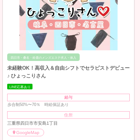
四日市・桑名・鈴鹿のメンズエステ求人・体入
未経験OK！高収入＆自由シフトでセラピストデビュー
♪ ひょっこりさん
LINE応募あり
給与
歩合制50%〜70％ 時給保証あり
住所
三重県四日市市安島1丁目
GoogleMap