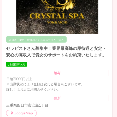
四日市・桑名・鈴鹿のメンズエステ求人・体入
セラピストさん募集中！業界最高峰の厚待遇と安定・
安心の高収入で貴女のサポートをお約束いたします。
LINE応募あり
給与
日給70000円以上
※出勤状況により金額は変わる場合もございます。
詳しくはお店にお問合せください。
住所
三重県四日市市安島1丁目
GoogleMap