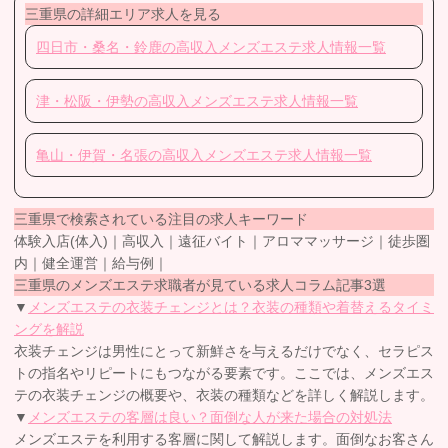
三重県の詳細エリア求人を見る
四日市・桑名・鈴鹿の高収入メンズエステ求人情報一覧
津・松阪・伊勢の高収入メンズエステ求人情報一覧
亀山・伊賀・名張の高収入メンズエステ求人情報一覧
三重県で検索されている注目の求人キーワード
体験入店(体入)｜高収入｜遠征バイト｜アロママッサージ｜徒歩圏
内｜健全運営｜給与例｜
三重県のメンズエステ求職者が見ている求人コラム記事3選
▼
メンズエステの衣装チェンジとは？衣装の種類や着替えるタイミ
ングを解説
衣装チェンジは男性にとって新鮮さを与えるだけでなく、セラピス
トの指名やリピートにもつながる要素です。ここでは、メンズエス
テの衣装チェンジの概要や、衣装の種類などを詳しく解説します。
▼
メンズエステの客層は良い？面倒な人が来た場合の対処法
メンズエステを利用する客層に関して解説します。面倒なお客さん