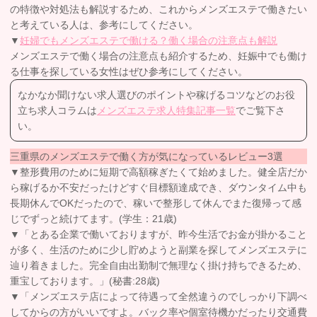
の特徴や対処法も解説するため、これからメンズエステで働きたい
と考えている人は、参考にしてください。
▼
妊婦でもメンズエステで働ける？働く場合の注意点も解説
メンズエステで働く場合の注意点も紹介するため、妊娠中でも働け
る仕事を探している女性はぜひ参考にしてください。
なかなか聞けない求人選びのポイントや稼げるコツなどのお役
立ち求人コラムは
メンズエステ求人特集記事一覧
でご覧下さ
い。
三重県のメンズエステで働く方が気になっているレビュー3選
▼整形費用のために短期で高額稼ぎたくて始めました。健全店だか
ら稼げるか不安だったけどすぐ目標額達成でき、ダウンタイム中も
長期休んでOKだったので、稼いで整形して休んでまた復帰って感
じでずっと続けてます。(学生：21歳)
▼「とある企業で働いておりますが、昨今生活でお金が掛かること
が多く、生活のために少し貯めようと副業を探してメンズエステに
辿り着きました。完全自由出勤制で無理なく掛け持ちできるため、
重宝しております。」(秘書:28歳)
▼「メンズエステ店によって待遇って全然違うのでしっかり下調べ
してからの方がいいですよ。バック率や個室待機かだったり交通費