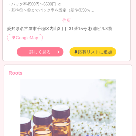
・バック率4500円〜6500円+α
・基準①〜⑥までバック率を設定（基準①50％…
住所
愛知県名古屋市千種区内山3丁目31番15号 杉浦ビル3階
GoogleMap
詳しく見る
応募リストに追加
Roots