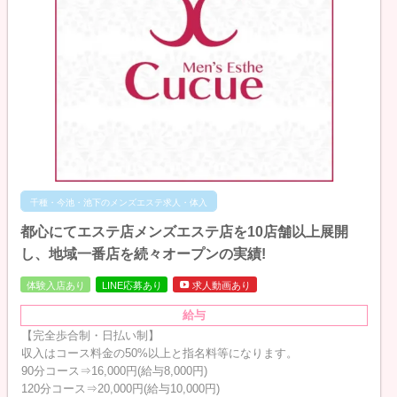
千種・今池・池下のメンズエステ求人・体入
都心にてエステ店メンズエステ店を10店舗以上展開
し、地域一番店を続々オープンの実績!
体験入店あり
LINE応募あり
求人動画あり
給与
【完全歩合制・日払い制】
収入はコース料金の50%以上と指名料等になります。
90分コース⇒16,000円(給与8,000円)
120分コース⇒20,000円(給与10,000円)