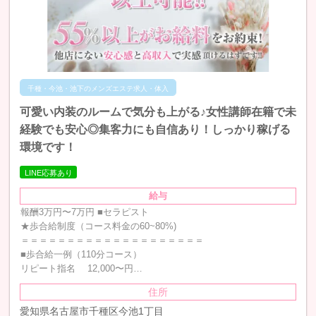
千種・今池・池下のメンズエステ求人・体入
可愛い内装のルームで気分も上がる♪女性講師在籍で未
経験でも安心◎集客力にも自信あり！しっかり稼げる
環境です！
LINE応募あり
給与
報酬3万円〜7万円 ■セラピスト
★歩合給制度（コース料金の60~80%)
＝＝＝＝＝＝＝＝＝＝＝＝＝＝＝＝＝＝＝＝
■歩合給一例（110分コース）
リピート指名 12,000〜円…
住所
愛知県名古屋市千種区今池1丁目