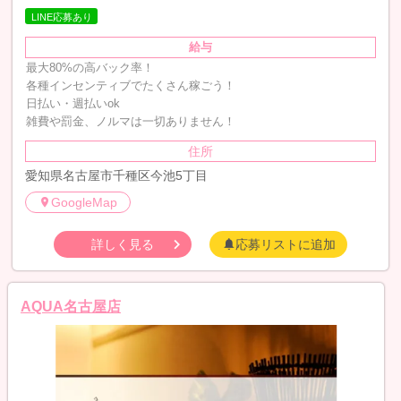
LINE応募あり
給与
最大80%の高バック率！
各種インセンティブでたくさん稼ごう！
日払い・週払いok
雑費や罰金、ノルマは一切ありません！
住所
愛知県名古屋市千種区今池5丁目
GoogleMap
詳しく見る
応募リストに追加
AQUA名古屋店