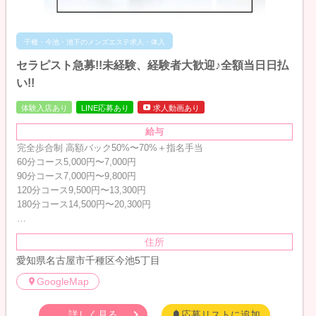
千種・今池・池下のメンズエステ求人・体入
セラピスト急募!!未経験、経験者大歓迎♪全額当日日払
い!!
体験入店あり
LINE応募あり
求人動画あり
給与
完全歩合制 高額バック50%〜70%＋指名手当
60分コース5,000円〜7,000円
90分コース7,000円〜9,800円
120分コース9,500円〜13,300円
180分コース14,500円〜20,300円
…
住所
愛知県名古屋市千種区今池5丁目
GoogleMap
詳しく見る
応募リストに追加