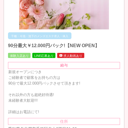
千種・今池・池下のメンズエステ求人・体入
90分最大￥12.000円バック!【NEW OPEN】
体験入店あり
LINE応募あり
求人動画あり
給与
新規オープンにつき
ご経験者で顧客をお持ちの方は
90分で最大12.000円バックさせて頂きます!
それ以外の方も超絶好待遇!
未経験者大歓迎!!!
詳細はお電話にて!
住所