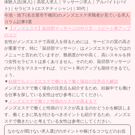
体験入店(体入)｜高収入求人｜マッサージ求人｜アルバイト(バイ
ト)｜セラピスト(エステティシャン)｜30代｜
今池・池下(名古屋市千種区)のメンズエステ求職者が見ている求人
コラム記事3選
▼
【メンズエステ】鼠径部マッサージのやり方・リピート率アップ
のコツ
女性がメンズエステで高収入を得るためには、サービスの質の高さ
が重要です。特に「鼠径部マッサージ」はメンズエステならではの
メニューと言われていますが、難易度がやや高く、高いスキルを持
つ女性セラピストは多くありません。そのため、鼠径部マッサージ
のやり方をマスターすれば、リピート率のアップも期待できるでし
ょう。
▼
妊婦でもメンズエステで働ける？働く場合の注意点も解説
メンズエステで働く場合の注意点も紹介するため、妊娠中でも働け
る仕事を探している女性はぜひ参考にしてください。
▼
メンズエステで働くと性病のリスクが高まる？
メンズエステで働くと性病のリスクが高まるのかどうかを解説しま
す。働くときに気を付けるべきポイントも紹介するため、メンズエ
ステで働きたいと考えている女性は参考にしてください。
なかなか聞けない求人選びのポイントや稼げるコツなどのお役