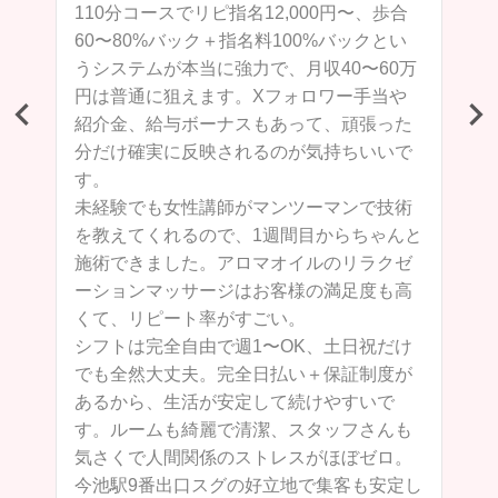
110分コースでリピ指名12,000円〜、歩合
力
60〜80%バック＋指名料100%バックとい
ワ
うシステムが本当に強力で、月収40〜60万
、
円は普通に狙えます。Xフォロワー手当や
。
紹介金、給与ボーナスもあって、頑張った
に
分だけ確実に反映されるのが気持ちいいで
す。
る
未経験でも女性講師がマンツーマンで技術
シ
を教えてくれるので、1週間目からちゃんと
き
施術できました。アロマオイルのリラクゼ
れ
ーションマッサージはお客様の満足度も高
くて、リピート率がすごい。
由
シフトは完全自由で週1〜OK、土日祝だけ
に
でも全然大丈夫。完全日払い＋保証制度が
あるから、生活が安定して続けやすいで
安
す。ルームも綺麗で清潔、スタッフさんも
気さくで人間関係のストレスがほぼゼロ。
客
今池駅9番出口スグの好立地で集客も安定し