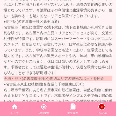
会場として利用される今池ガスビルもあり、地域の文化的な集いの
場となっています。今池駅はその利便性と生活環境の良さから、住
むにも訪れるにも魅力的なエリアと位置づけられています。
●池下駅(名古屋市千種区覚王山通)
名古屋市千種区に位置する池下駅は、地下鉄名城線が利用できる便
利な駅です。名古屋市内の主要エリアとのアクセスが良く、交通の
利便性が特徴です。駅周辺にはスーパーマーケットやコンビニエン
スストア、飲食店などが充実しており、日常生活に必要な施設が揃
っています。また、学校や公園なども近くにあり、住環境としても
魅力的です。名古屋市内の観光スポットや名古屋城、東山動植物園
などへのアクセスも良く、休日には憩いの場所としても楽しめま
す。求職者にとっては通勤や生活が便利で、快適な環境で仕事に打
ち込むことができる駅周辺です。
今池・池下(名古屋市千種区)周辺エリアの観光スポットを紹介
●名古屋市東山動植物園(名古屋市千種区東山元町)
名古屋市千種区にある名古屋市東山動植物園は、自然と動物に触れ
合える魅力的なスポットです。求職者がメンズエステで働く際の癒
しやリラックスの要素を身につける上で、この動植物園の特徴は重
要です。園内には多種多様な動物たちが生息し、自然の中で心地よ
0
い時間を過ごすことができます。動物たちの姿や動きは癒しを提供
トップ
詳細検索
閲覧履歴
一括応募