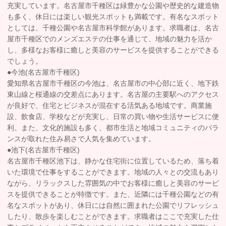
充実しています。名古屋市千種区は緑豊かな公園や歴史的な建造物
も多く、休日には楽しい観光スポットも満載です。有名なスポット
としては、千種公園や名古屋市科学館があります。求職者は、名古
屋市千種区でのメンズエステの仕事を通じて、地域の魅力を活か
し、多様なお客様に癒しと美容のサービスを提供することができる
でしょう。
●今池(名古屋市千種区)
愛知県名古屋市千種区の今池は、名古屋市の中心部に近く、地下鉄
東山線と桜通線の交差点にあります。名古屋の主要駅へのアクセス
が良好で、住宅とビジネスが混在する活気ある地域です。商業施
設、飲食店、学校などが充実し、日常の買い物や生活サービスに便
利。また、文化的施設も多く、都市生活と地域コミュニティのバラ
ンスが取れた住み易さで人気を集めています。
●池下(名古屋市千種区)
名古屋市千種区池下は、静かな住宅街に位置しているため、落ち着
いた環境で仕事をすることができます。地域の人々との交流もあり
ながら、リラックスした雰囲気の中でお客様に癒しと美容のサービ
スを提供できることが特徴です。また、近隣には千種公園などの有
名なスポットがあり、休日には自然に囲まれた公園でリフレッシュ
したり、散歩を楽しむことができます。求職者はここで充実した仕