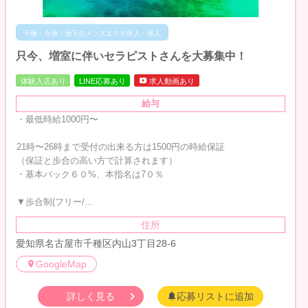
千種・今池・池下のメンズエステ求人・体入
只今、増室に伴いセラピストさんを大募集中！
体験入店あり
LINE応募あり
求人動画あり
給与
・最低時給1000円〜
21時〜26時まで受付の出来る方は1500円の時給保証
（保証と歩合の高い方で計算されます）
・基本バック６０%、本指名は7０％
▼歩合制(フリー/…
住所
愛知県名古屋市千種区内山3丁目28-6
GoogleMap
詳しく見る
応募リストに追加