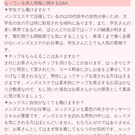
なっている求人情報に関するQ&A
▼学生でも働けますか？
メンズエステで活躍しているのは20代前半の女性が多いため、大
学生の女の子は特に歓迎される傾向にあります。また、学生さんの
多い業界であるため、ほとんどのお店ではシフトの融通が利きま
す。繁忙期でも閑散期でも気にすることなく、夜遅くまで働く必要
のないメンズエステのお仕事は、学生さんにとても人気の業種で
す。
▼チップをもらえることはありますか？
まれにお客さんからチップを頂けることがあります。はっきりとチ
ップと明言して渡されたり、コース料金に少しお金を上乗せしてさ
りげなく渡されるなど、男性によってチップを渡される方法はさま
ざまです。メンズエステでは基本的にチップを禁止するお店はかな
り少数派なので、もし頂いた場合はお客さんからの厚意として素直
に受け取りましょう。
▼ルックスに自信がなくても働けますか？
メンズエステのお仕事は、ルックスよりも愛想の良さやマッサージ
スキルが重要です。メンズエステを訪れる男性の中には、ルックス
を気にされる方はほとんどいません。もちろんゼロではありません
が、お客さんとしてはまず体を癒してもらうのが目的です。ルック