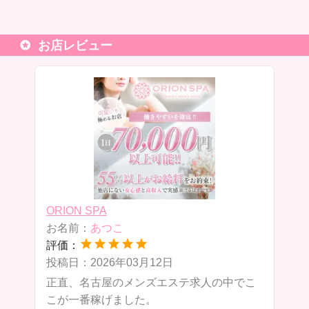
お店レビュー
ORION SPA
O
お名前：
あつこ
評価：
投稿日：2026年03月12日
投
と
正直、名古屋のメンズエステ求人の中でこ
こが一番稼げました。