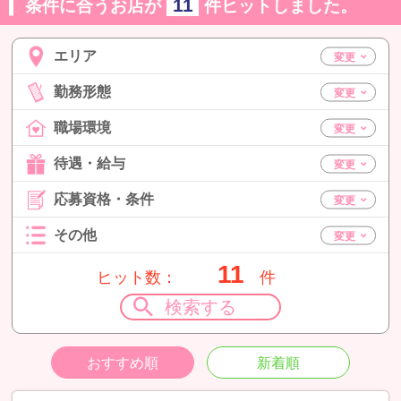
11
条件に合うお店が
件ヒットしました。
エリア
勤務形態
職場環境
待遇・給与
応募資格・条件
その他
11
ヒット数：
件
検索する
おすすめ順
新着順