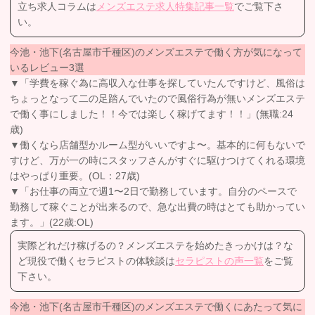
立ち求人コラムは
メンズエステ求人特集記事一覧
でご覧下さ
い。
今池・池下(名古屋市千種区)のメンズエステで働く方が気になって
いるレビュー3選
▼「学費を稼ぐ為に高収入な仕事を探していたんですけど、風俗は
ちょっとなって二の足踏んでいたので風俗行為が無いメンズエステ
で働く事にしました！！今では楽しく稼げてます！！」(無職:24
歳)
▼働くなら店舗型かルーム型がいいですよ〜。基本的に何もないで
すけど、万が一の時にスタッフさんがすぐに駆けつけてくれる環境
はやっぱり重要。(OL：27歳)
▼「お仕事の両立で週1〜2日で勤務しています。自分のペースで
勤務して稼ぐことが出来るので、急な出費の時はとても助かってい
ます。」(22歳:OL)
実際どれだけ稼げるの？メンズエステを始めたきっかけは？な
ど現役で働くセラピストの体験談は
セラピストの声一覧
をご覧
下さい。
今池・池下(名古屋市千種区)のメンズエステで働くにあたって気に