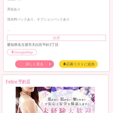
昇給あり
指名料バックあり、オプションバックあり
…
住所
愛知県名古屋市天白区平針2丁目
GoogleMap
詳しく見る
応募リストに追加
Felice 平針店