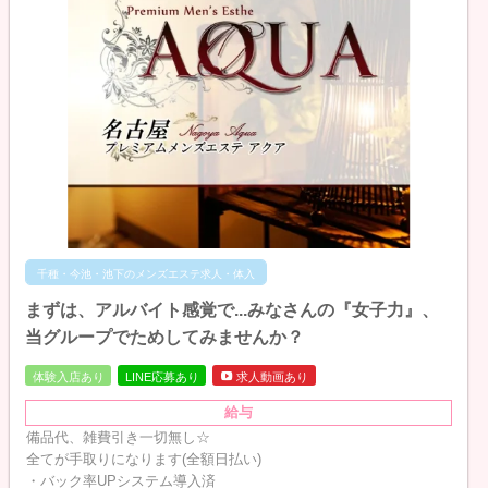
千種・今池・池下のメンズエステ求人・体入
まずは、アルバイト感覚で...みなさんの『女子力』、
当グループでためしてみませんか？
体験入店あり
LINE応募あり
求人動画あり
給与
備品代、雑費引き一切無し☆
全てが手取りになります(全額日払い)
・バック率UPシステム導入済