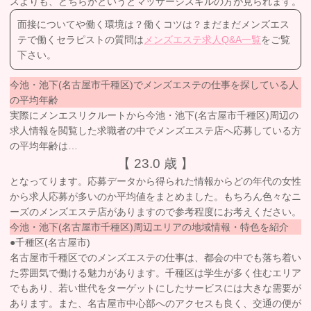
スよりも、どちらかというとマッサージスキルの方が見られます。
面接についてや働く環境は？働くコツは？まだまだメンズエス
テで働くセラピストの質問は
メンズエステ求人Q&A一覧
をご覧
下さい。
今池・池下(名古屋市千種区)でメンズエステの仕事を探している人
の平均年齢
実際にメンエスリクルートから今池・池下(名古屋市千種区)周辺の
求人情報を閲覧した求職者の中でメンズエステ店へ応募している方
の平均年齢は…
【 23.0 歳 】
となってります。応募データから得られた情報からどの年代の女性
から求人応募が多いのか平均値をまとめました。もちろん色々なニ
ーズのメンズエステ店がありますので参考程度にお考えください。
今池・池下(名古屋市千種区)周辺エリアの地域情報・特色を紹介
●千種区(名古屋市)
名古屋市千種区でのメンズエステの仕事は、都会の中でも落ち着い
た雰囲気で働ける魅力があります。千種区は学生が多く住むエリア
でもあり、若い世代をターゲットにしたサービスには大きな需要が
あります。また、名古屋市中心部へのアクセスも良く、交通の便が