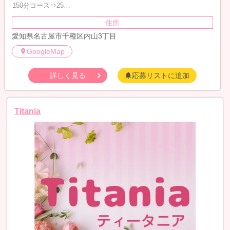
150分コース⇒25…
住所
愛知県名古屋市千種区内山3丁目
GoogleMap
詳しく見る
応募リストに追加
Titania