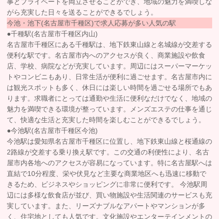
事とプライベートを両立させることができ、地域の魅力を満喫しな
がら充実した日々を送ることができるでしょう。
今池・池下(名古屋市千種区)で求人応募が多い人気の駅
●千種駅(名古屋市千種区内山)
名古屋市千種区にある千種駅は、地下鉄東山線と名城線が交差する
便利な駅です。名古屋市内へのアクセスが良く、商業施設や飲食
店、学校、病院などが充実しています。周辺にはスーパーマーケッ
トやコンビニもあり、日常生活が便利に過ごせます。名古屋市内に
は観光スポットも多く、休日には楽しい時間を過ごせる場所でもあ
ります。求職者にとっては通勤や生活に便利なだけでなく、地域の
魅力を満喫できる環境が整っています。メンズエステの仕事を通じ
て、快適な生活と充実した時間を楽しむことができるでしょう。
●今池駅(名古屋市千種区今池)
今池駅は愛知県名古屋市千種区に位置し、地下鉄東山線と桜通線の
2路線が交差する乗り換え駅です。この交通の利便性により、名古
屋市内各地へのアクセスが容易になっています。特に名古屋駅へは
直結で10分程度、栄や伏見など主要な商業地区へも迅速に移動で
きるため、ビジネスやショッピングに非常に便利です。 今池駅周
辺には多様な飲食店が並び、買い物施設や生活関連のサービスも充
実しています。また、リーズナブルなアパートやマンションが多
く、住宅地としても人気です。文化施設やエンターテインメントの